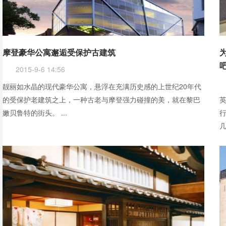
摩登豪华公寓邂逅受保护古建筑
吧
2015-9-6 14:56
靓丽如水晶的现代豪华公寓，悬浮在充满历史感的上世纪20年代
的受保护老建筑之上，一种古老与摩登强力碰撞的美，就在黎巴
英
嫩贝鲁特的街头。 ...
行
几
创