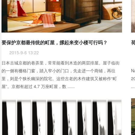
要保护京都最传统的町屋，摞起来变小楼可行吗？
2015-9-6 13:22
日本古城京都的巷弄里，常常能看到木造的两层排屋。屋子临街
地
的一侧有栅格门窗，踏入窄小的门口，先走进一个商铺，再往
N
里，则是个狭长幽深的院宅。这些古老的木作建筑又被称作“町
2
屋”。京都有超过 4.7 万座町屋，数 ......
...