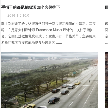
手指干的都是精细活 加个套保护下
2016-1-5 10:01
嗨！别想歪了哈，这些家伙们可全都是些高颜值的小清新。其实
该
时
呢，它是意大利设计师 Francesco Musci 设计的一次性手指护
套。它由低过敏性乳胶制成，长度也只有一节指关节，主要用来
避免穿戴者直接接触油腻食品或者其 ......
...
空