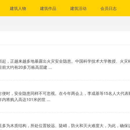
建筑人物
建筑作品
建筑活动
会员日志
而起，正越来越多地暴露出火灾安全隐患。中国科学技术大学教授、火灾
约有20多万栋高层建 ...
方便时，安全隐患同样不可忽视。在今年两会上，李成基等15名人大代表
购入高达101米的世 ...
且多为木质结构，所处位置较远、陡峭，防火和灭火难度大，为此，确保