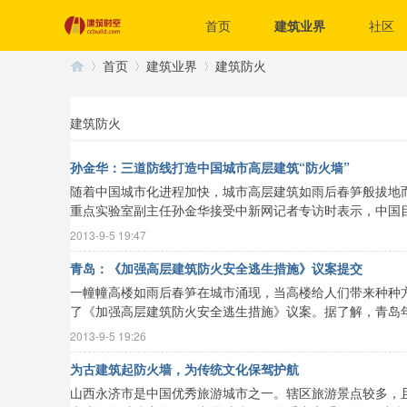
首页
建筑业界
社区
首页
建筑业界
建筑防火
建筑防火
建
›
›
›
孙金华：三道防线打造中国城市高层建筑“防火墙”
随着中国城市化进程加快，城市高层建筑如雨后春笋般拔地
重点实验室副主任孙金华接受中新网记者专访时表示，中国目前大
2013-9-5 19:47
青岛：《加强高层建筑防火安全逃生措施》议案提交
一幢幢高楼如雨后春笋在城市涌现，当高楼给人们带来种种
了《加强高层建筑防火安全逃生措施》议案。据了解，青岛年内将
筑
2013-9-5 19:26
为古建筑起防火墙，为传统文化保驾护航
山西永济市是中国优秀旅游城市之一。辖区旅游景点较多，