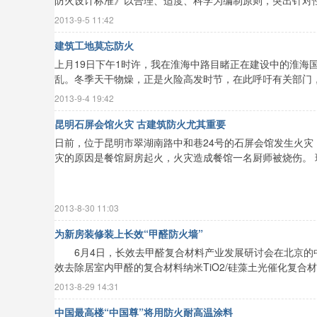
2013-9-5 11:42
建筑工地莫忘防火
上月19日下午1时许，我在淮海中路目睹正在建设中的淮海
乱。冬季天干物燥，正是火险高发时节，在此呼吁有关部门，应
2013-9-4 19:42
昆明石屏会馆火灾 古建筑防火尤其重要
日前，位于昆明市翠湖南路中和巷24号的石屏会馆发生火
灾的原因是餐馆厨房起火，火灾造成餐馆一名厨师被烧伤。 现
2013-8-30 11:03
为新房装修装上长效“甲醛防火墙”
6月4日，长效去甲醛复合材料产业发展研讨会在北京的中
效去除居室内甲醛的复合材料纳米TiO2/硅藻土光催化复合材料
2013-8-29 14:31
中国最高楼“中国尊”将用防火耐高温涂料