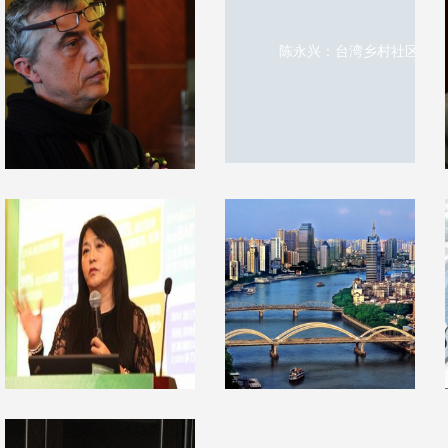
时评：傻傻分不
时评：北京太大无
清“环”里有内情
城市细胞概念
陈永兴：台湾乡村社区营造
建筑评论
建筑评论
2016-5-10 08:04
2016-5-10 08:03
时
陈永兴：台湾乡村
博埃里：有希望的
社区营造
建筑，要能与自然
共生
建筑评论
2016-5-10 07:58
建筑评论
空
2016-5-10 08:01
岳梅樱：“智慧城
王红艳：提升城市