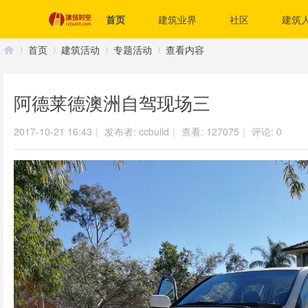
首页
建筑业界
社区
建筑
首页
建筑活动
专题活动
查看内容
阿德莱德澳洲自驾现场三
建
›
›
›
›
2017-10-21 16:43
|
发布者:
ccbuild
|
查看:
127075
|
评论: 0
筑