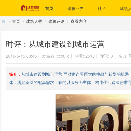
首页
建筑业界
社区
建筑
首页
建筑人物
建筑评论
查看内容
时评：从城市建设到城市运营
建
›
›
›
›
2016-5-15 08:45
|
发布者:
ccbuild
|
查看:
2510
|
评论: 0
|
来自: 
简介：
从城市建设到城市运营 面对房产界巨大的挑战与转型的机遇
体，满足基础的配套需求，有的以服务为主体，构造生活购买需求之外
筑